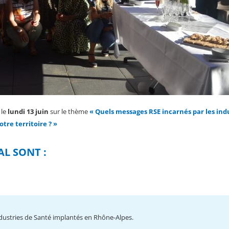
 le
lundi 13 juin
sur le thème
« Quels messages RSE incarnés par les ind
re territoire ? »
AL SONT :
dustries de Santé implantés en Rhône-Alpes.