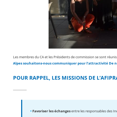
Les membres du CA et les Présidents de commission se sont réunis
Alpes souhaitons-nous communiquer pour l’attractivité De not
POUR RAPPEL, LES MISSIONS DE L’AFIPR
•
Favoriser les échanges
entre les responsables des In