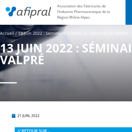
Association des Fabricants de
l’Industrie Pharmaceutique de la
Région Rhône-Alpes
Accueil
/
13 juin 2022 : Séminaire AFIPRAL au domaine de Valpré
13 JUIN 2022 : SÉMIN
VALPRÉ
21 JUIN, 2022
// RETOUR SUR...