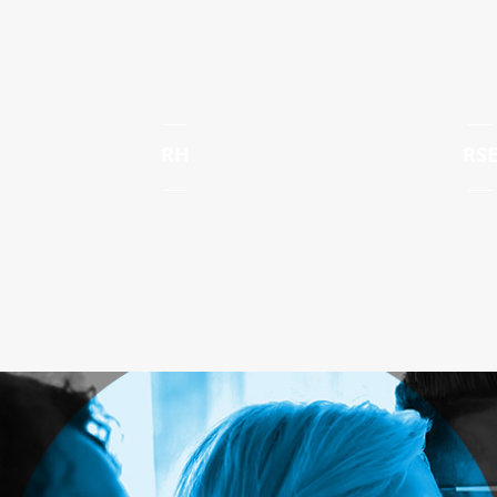
RH
RS