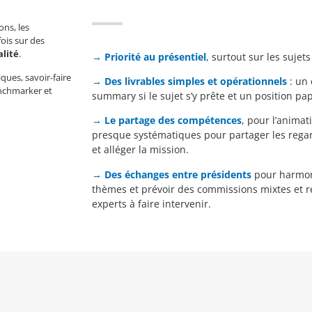
ons, les
fois sur des
alité
.
→
Priorité au présentiel
, surtout sur les sujet
ques, savoir-faire
→
Des livrables simples et opérationnels
: un 
enchmarker et
summary si le sujet s’y prête et un position p
→
Le partage des compétences
, pour l’animat
presque systématiques pour partager les regar
et alléger la mission.
→
Des échanges entre présidents
pour harmoni
thèmes et prévoir des commissions mixtes et r
experts à faire intervenir.