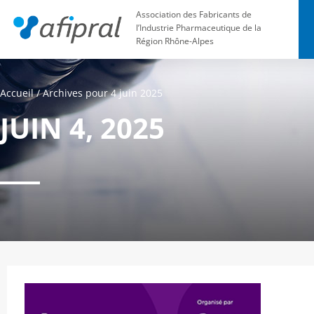
Association des Fabricants de
l’Industrie Pharmaceutique de la
Région Rhône-Alpes
Accueil
/
Archives pour 4 juin 2025
JUIN 4, 2025