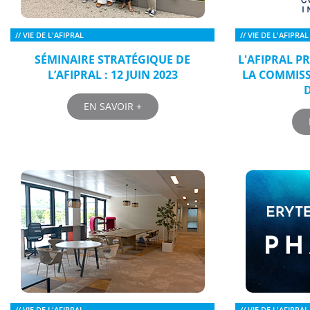
// VIE DE L'AFIPRAL
// VIE DE L'AFIPRAL
SÉMINAIRE STRATÉGIQUE DE
L'AFIPRAL P
L’AFIPRAL : 12 JUIN 2023
LA COMMISS
D
EN SAVOIR +
// VIE DE L'AFIPRAL
// VIE DE L'AFIPRAL