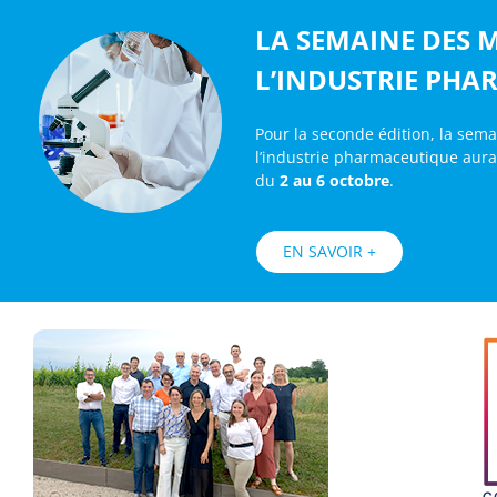
LA SEMAINE DES M
L’INDUSTRIE PHA
Pour la seconde édition, la sem
l’industrie pharmaceutique aura 
du
2 au 6 octobre
.
EN SAVOIR +