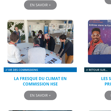
EN SAVOIR +
// VIE DES COMMISSIONS
// RETOUR SUR...
LA FRESQUE DU CLIMAT EN
LES 
COMMISSION HSE
PR
EN SAVOIR +