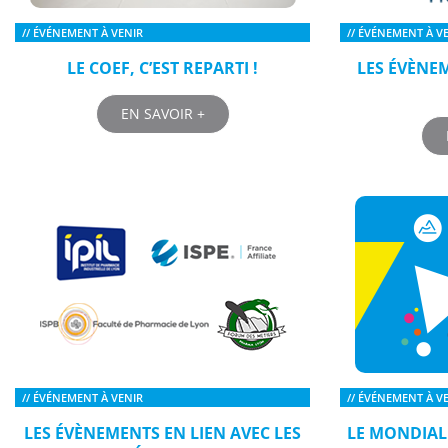
// ÉVÉNEMENT À VENIR
// ÉVÉNEMENT À V
LE COEF, C’EST REPARTI !
LES ÉVÈNE
EN SAVOIR +
// ÉVÉNEMENT À VENIR
// ÉVÉNEMENT À V
LES ÉVÈNEMENTS EN LIEN AVEC LES
LE MONDIAL 