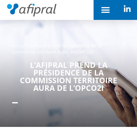
Accueil
/
L’Afipral prend la Présidence de la
commission territoire AuRA de l’OPCO2I
L’AFIPRAL PREND LA
PRÉSIDENCE DE LA
COMMISSION TERRITOIRE
AURA DE L’OPCO2I