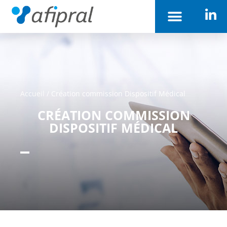
Accueil
/
Création commission Dispositif Médical
CRÉATION COMMISSION
DISPOSITIF MÉDICAL