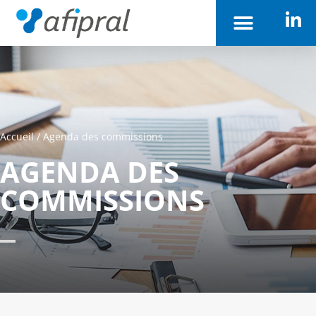
Accueil
/
Agenda des commissions
AGENDA DES
COMMISSIONS