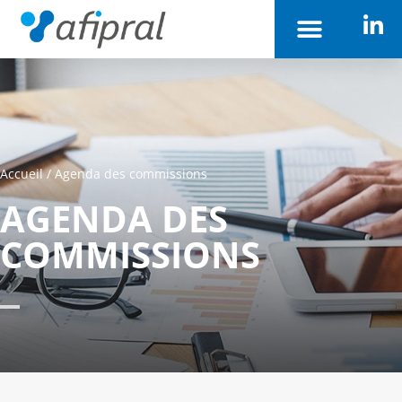
Accueil
/
Agenda des commissions
AGENDA DES
COMMISSIONS