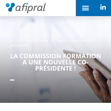
Accueil
/
La commission formation a une nouvelle co-
présidente !
LA COMMISSION FORMATION
A UNE NOUVELLE CO-
PRÉSIDENTE !