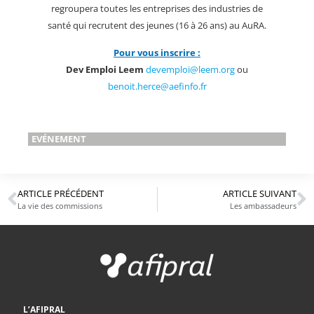
regroupera toutes les entreprises des industries de
santé qui recrutent des jeunes (16 à 26 ans) au AuRA.
Pour vous inscrire :
Dev Emploi Leem
devemploi@leem.org
ou
benoit.herce@aefinfo.fr
EVÉNEMENT
ARTICLE PRÉCÉDENT
ARTICLE SUIVANT
La vie des commissions
Les ambassadeurs
L’AFIPRAL