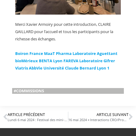
Merci Xavier Armoiry pour cette introduction, CLAIRE
GAILLARD pour l’accueil et tous les participants pour la
richesse des échanges.
Boiron France
MaaT Pharma
Laboratoire Aguettant
bioMérieux
BENTA Lyon
FAREVA
Laboratoire Gifrer
Viatris
AbbVie
Université Claude Bernard Lyon 1
#COMMISSIONS
ARTICLE PRÉCÉDENT
ARTICLE SUIVANT
Lundi 6 mai 2024 : Festival des mini-entreprises Entreprendre Pour Apprendre Auvergne-Rhône-Alpes
16 mai 2024 « Interactions CRO/Promoteur/Centres cliniques » en Commission juridique chez Medac