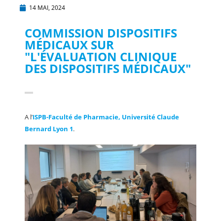
14 MAI, 2024
COMMISSION DISPOSITIFS
MÉDICAUX SUR
"L'ÉVALUATION CLINIQUE
DES DISPOSITIFS MÉDICAUX"
A l’
ISPB-Faculté de Pharmacie, Université Claude
Bernard Lyon 1
.