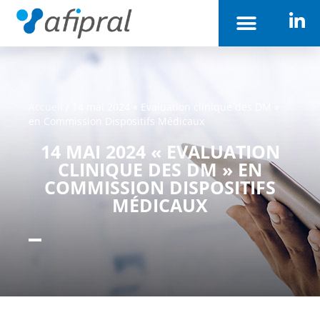
Accueil
/
14 mai 2024 « Evaluation clinique des DM »
en Commission Dispositifs Médicaux
14 MAI 2024 « EVALUATION
CLINIQUE DES DM » EN
COMMISSION DISPOSITIFS
MÉDICAUX