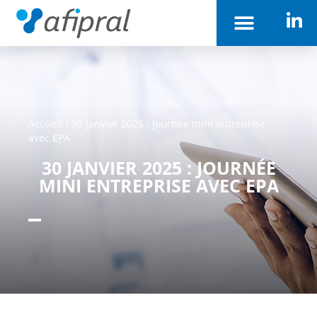
Accueil
/
30 janvier 2025 : Journée mini entreprise
avec EPA
30 JANVIER 2025 : JOURNÉE
MINI ENTREPRISE AVEC EPA