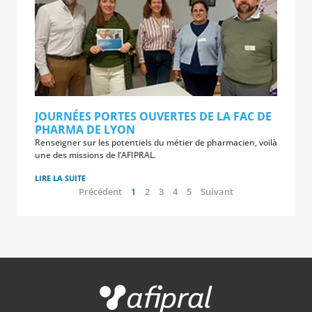
JOURNÉES PORTES OUVERTES DE LA FAC DE
PHARMA DE LYON
Renseigner sur les potentiels du métier de pharmacien, voilà
une des missions de l’AFIPRAL.
LIRE LA SUITE
Précédent
1
2
3
4
5
Suivant