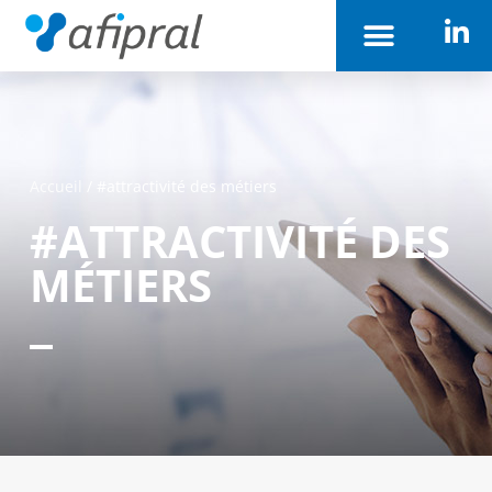
Accueil
/
#attractivité des métiers
#ATTRACTIVITÉ DES
MÉTIERS