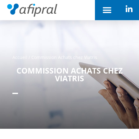
Accueil
/
Commission Achats chez Viatris
COMMISSION ACHATS CHEZ
VIATRIS