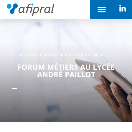
Accueil
/
Forum Métiers au Lycée André Paillot
FORUM MÉTIERS AU LYCÉE
ANDRÉ PAILLOT