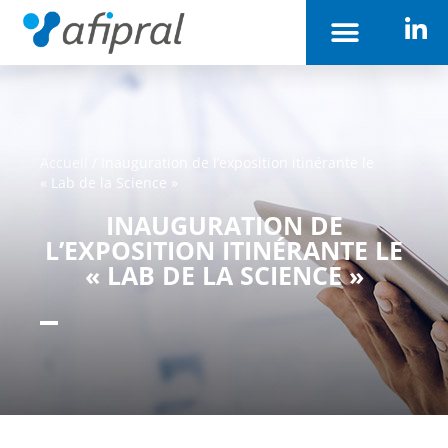
Accueil
/
Inauguration de l’exposition itinérante le
« Lab de la Science »
INAUGURATION DE
L’EXPOSITION ITINÉRANTE LE
« LAB DE LA SCIENCE »