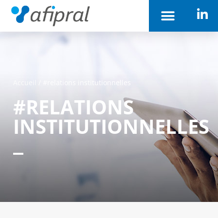
Accueil
/
#relations institutionnelles
#RELATIONS
INSTITUTIONNELLES