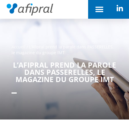
Accueil
/
L’Afipral prend la parole dans PASSERELLES,
le magazine du groupe IMT
L’AFIPRAL PREND LA PAROLE
DANS PASSERELLES, LE
MAGAZINE DU GROUPE IMT