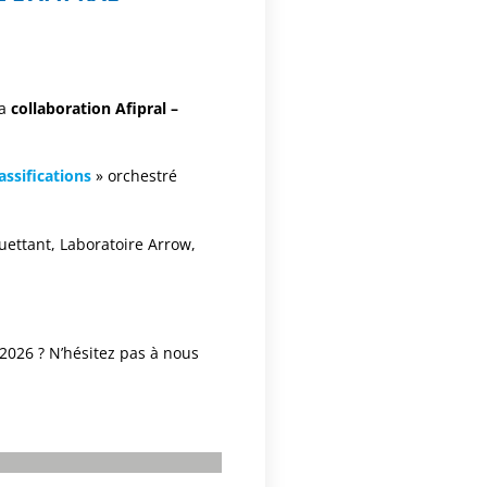
la
collaboration Afipral –
assifications
» orchestré
uettant, Laboratoire Arrow,
.
 2026 ? N’hésitez pas à nous