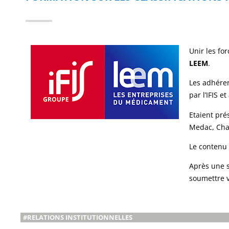
Unir les fo
LEEM
.
Les adhéren
par l’IFIS 
Etaient pré
Medac, Char
Le contenu 
Après une s
soumettre v
#RELATIONS INSTITUTIONNELLES