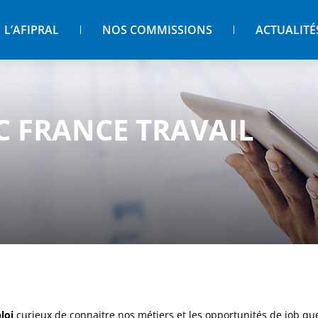
L’AFIPRAL
NOS COMMISSIONS
ACTUALITÉ
C FRANCE TRAVAIL
loi
curieux de connaitre nos métiers et les opportunités de job q