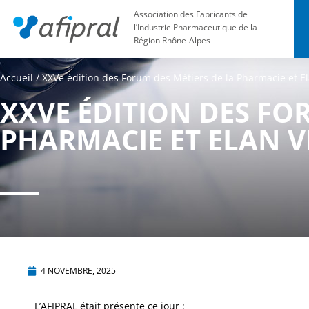
Association des Fabricants de
l’Industrie Pharmaceutique de la
Région Rhône-Alpes
Accueil
/
XXVe édition des Forum des Métiers de la Pharmacie et Ela
XXVE ÉDITION DES FO
PHARMACIE ET ELAN V
4 NOVEMBRE, 2025
L’AFIPRAL était présente ce jour :