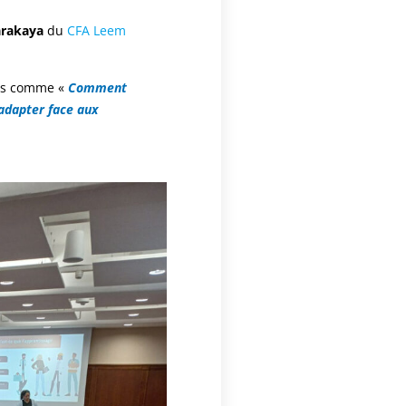
rakaya
du
CFA Leem
tes comme «
Comment
’adapter face aux