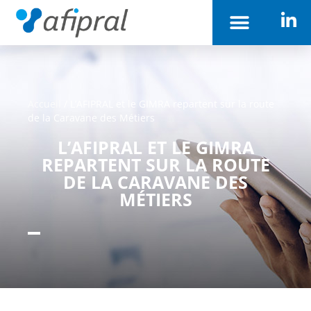
Accueil
/
L’AFIPRAL et le GIMRA repartent sur la route
de la Caravane des Métiers
L’AFIPRAL ET LE GIMRA
REPARTENT SUR LA ROUTE
DE LA CARAVANE DES
MÉTIERS