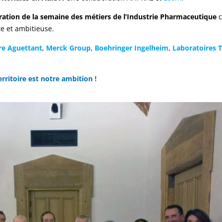
ration de la semaine des métiers de l’Industrie Pharmaceutique
c
te et ambitieuse.
re Aguettant
,
Merck Group
,
Boehringer Ingelheim
,
Laboratoires 
erritoire est notre ambition !