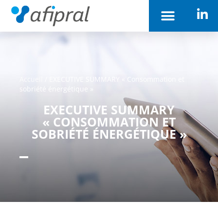
Accueil
/
EXECUTIVE SUMMARY « Consommation et
sobriété énergétique »
EXECUTIVE SUMMARY
« CONSOMMATION ET
SOBRIÉTÉ ÉNERGÉTIQUE »