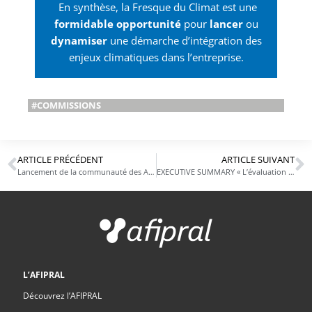
En synthèse, la Fresque du Climat est une
formidable opportunité
pour
lancer
ou
dynamiser
une démarche d’intégration des
enjeux climatiques dans l’entreprise.
#COMMISSIONS
ARTICLE PRÉCÉDENT
ARTICLE SUIVANT
Lancement de la communauté des Ambassadeurs Métiers des Industries de Santé
EXECUTIVE SUMMARY « L’évaluation des risques aux achats »
L’AFIPRAL
Découvrez l’AFIPRAL