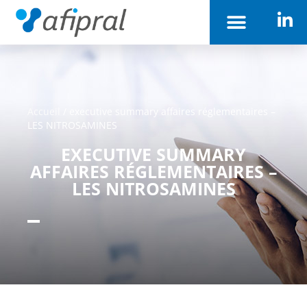
Accueil
/
executive summary affaires réglementaires –
LES NITROSAMINES
EXECUTIVE SUMMARY
AFFAIRES RÉGLEMENTAIRES –
LES NITROSAMINES