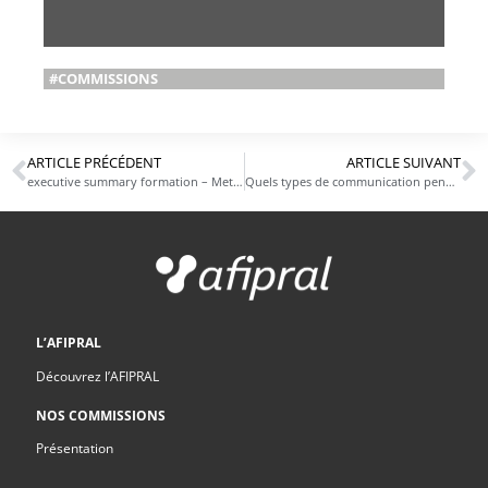
#COMMISSIONS
ARTICLE PRÉCÉDENT
ARTICLE SUIVANT
executive summary formation – Mettre en place la réforme la formation auprès de tous les collaborateurs
Quels types de communication pendant la crise COVID-19 dans les Industries de Santé ?
L’AFIPRAL
Découvrez l’AFIPRAL
NOS COMMISSIONS
Présentation