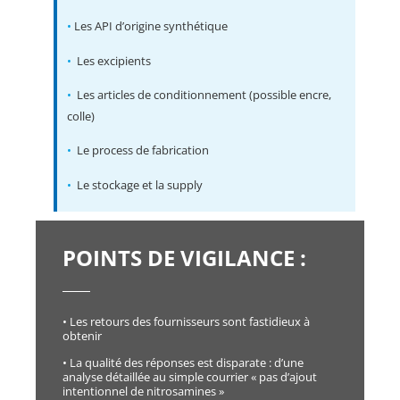
•
Les API d’origine synthétique
•
Les excipients
•
Les articles de conditionnement (possible encre,
colle)
•
Le process de fabrication
•
Le stockage et la supply
POINTS DE VIGILANCE :
• Les retours des fournisseurs sont fastidieux à
obtenir
• La qualité des réponses est disparate : d’une
analyse détaillée au simple courrier « pas d’ajout
intentionnel de nitrosamines »