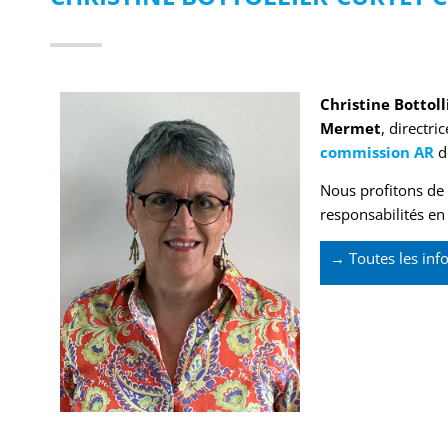
Christine Bottoll
Mermet
, directr
commission AR
de
Nous profitons de 
responsabilités en
→ Toutes les inf