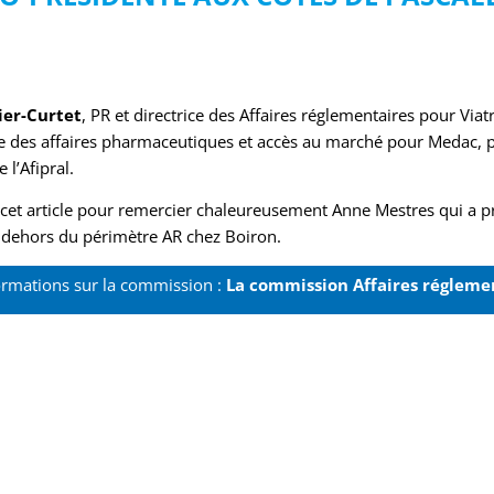
ier-Curtet
, PR et directrice des Affaires réglementaires pour Viat
ice des affaires pharmaceutiques et accès au marché pour Medac, p
 l’Afipral.
cet article pour remercier chaleureusement Anne Mestres qui a pr
 dehors du périmètre AR chez Boiron.
ormations sur la commission :
La commission Affaires régleme