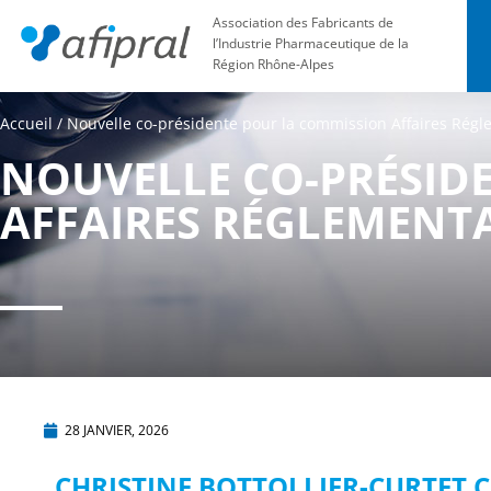
Association des Fabricants de
l’Industrie Pharmaceutique de la
Région Rhône-Alpes
Accueil
/
Nouvelle co-présidente pour la commission Affaires Régl
NOUVELLE CO-PRÉSID
AFFAIRES RÉGLEMENTA
28 JANVIER, 2026
CHRISTINE BOTTOLLIER-CURTET 