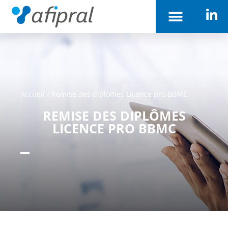
Accueil
/
Remise des diplômes Licence pro BBMC
REMISE DES DIPLÔMES
LICENCE PRO BBMC