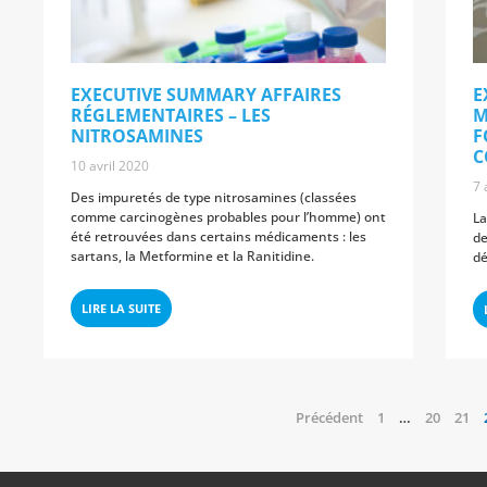
EXECUTIVE SUMMARY AFFAIRES
E
RÉGLEMENTAIRES – LES
M
NITROSAMINES
F
C
10 avril 2020
7 
Des impuretés de type nitrosamines (classées
comme carcinogènes probables pour l’homme) ont
La
été retrouvées dans certains médicaments : les
de
sartans, la Metformine et la Ranitidine.
dé
LIRE LA SUITE
Précédent
1
…
20
21