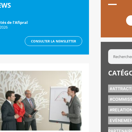
EWS
tés de l’Afipral
 2026
CONSULTER LA NEWSLETTER
CATÉGO
#ATTRACTI
#COMMISS
#RELATION
EVÈNEMEN
PARTENAIR