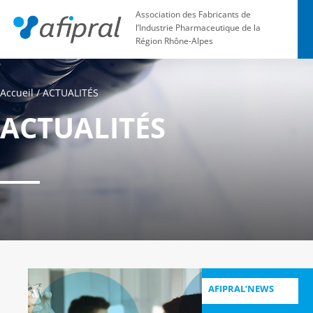
Association des Fabricants de
l’Industrie Pharmaceutique de la
Région Rhône-Alpes
Accueil
/
ACTUALITÉS
ACTUALITÉS
AFIPRAL’NEWS